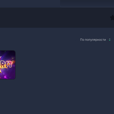
arkady-***
arkady-*
По популярности