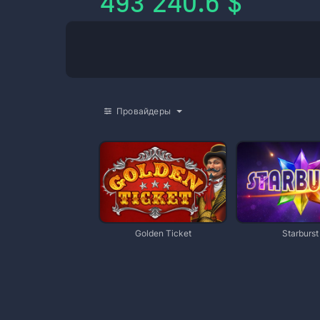
493 240.6
$
Провайдеры
Golden Ticket
Starburst