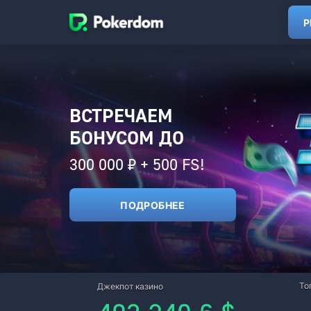
Р
ВСТРЕЧАЕМ
БОНУСОМ ДО
300 000 ₽ + 500 FS!
ПОДРОБНЕЕ