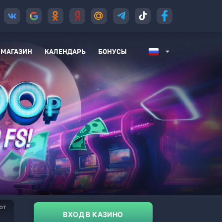
МАГАЗИН
КАЛЕНДАРЬ
БОНУСЫ
ВХОД В КАЗИНО
₽
20
₽