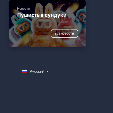
Новости
Пушистые сундуки
ВСЕ НОВОСТИ
Русский