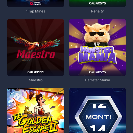
1Tap Mines
Penalty
Maestro
Hamster Mania