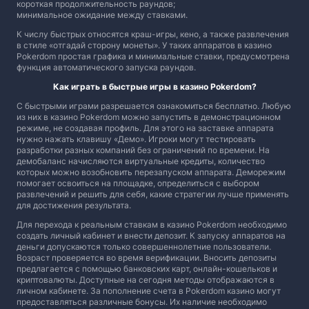
короткая продолжительность раундов;
минимальное ожидание между ставками.
К числу быстрых относятся краш-игры, кено, а также развлечения
в стиле «отгадай сторону монеты». У таких аппаратов в казино
Pokerdom простая графика и минимальные ставки, предусмотрена
функция автоматического запуска раундов.
Как играть в быстрые игры в казино Pokerdom?
С быстрыми играми разрешается ознакомиться бесплатно. Любую
из них в казино Pokerdom можно запустить в демонстрационном
режиме, не создавая профиль. Для этого на заставке аппарата
нужно нажать клавишу «Демо». Игроки могут тестировать
разработки разных компаний без ограничений по времени. На
демобаланс начисляются виртуальные кредиты, количество
которых можно возобновить перезапуском аппарата. Деморежим
помогает освоиться на площадке, определиться с выбором
развлечений и решить для себя, какие стратегии лучше применять
для достижения результата.
Для перехода к реальным ставкам в казино Pokerdom необходимо
создать личный кабинет и внести депозит. К запуску аппаратов на
деньги допускаются только совершеннолетние пользователи.
Возраст проверяется во время верификации. Вносить депозиты
предлагается с помощью банковских карт, онлайн-кошельков и
криптовалюты. Доступные на сегодня методы отображаются в
личном кабинете. За пополнение счета в Pokerdom казино могут
предоставляться различные бонусы. Их наличие необходимо