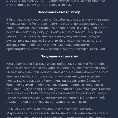
ставок (в зависимости от правил конкретной игры и выбранной
стратегии), а затем успеть снять выигрыш.
Особенности быстрых игр
В быстрых играх отсутствуют барабаны, символы и линии выплат.
Игрокам казино Pokerdom не нужно ждать, пока сформируется
оплачиваемая комбинация символов. Каждый из раундов длится
всего по нескольку секунд. В какой момент забрать выигрыш,
решает пользователь. Чем дольше ждать, тем больше будет
сумма, но выше риски. Во многих быстрых играх есть чаты, в
которых можно общаться с другими пользователями,
просматривать историю их ставок и видеть размер выигрышей.
Популярные стратегии
Итоги раундов в быстрых играх, собранных в казино Pokerdom,
зависят от генератора случайных чисел. Однако стратегии также
имеют значение: при их правильном применении можно повысить
шансы на победу. К примеру, популярная методика – делать
несколько ставок разной величины одновременно. Ставки с
большей суммой необходимо выводить на первых секундах, а
меньшие – когда коэффициент увеличится в несколько раз. Многие
клиенты казино Pokerdom активируют автоматический кэшаут, а
также используют дополнительные функции игр (при наличии).
Каждая такая опция повышает шансы на выигрыш.
Во многих быстрых играх можно использовать систему
Мартингейла. Ее суть в том, чтобы начать с минимальной ставки,
удваивая стоящую на кону сумму в случае неудачи. Благодаря