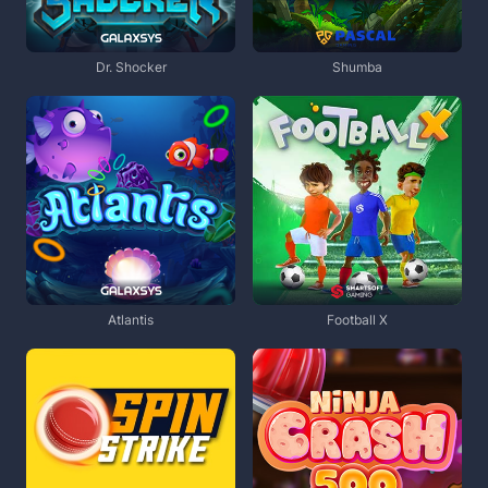
Dr. Shocker
Shumba
Atlantis
Football X