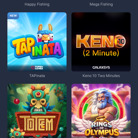
Happy Fishing
Mega Fishing
NEW
TAPinata
Keno 10 Two Minutes