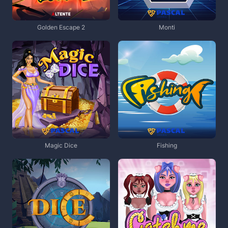
Golden Escape 2
Monti
Magic Dice
Fishing